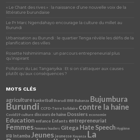
« Le Chant des rives » : la naissance d’une nouvelle voix de la
littérature burundaise
Le Pr Marc Ngendahayo encourage la culture du millet au
Burundi
Urbanisation au Burundi : le quartier Tenga révèle les défis de la
planification des villes
Rosette Nshimirimana : un parcours entrepreneurial plus
qu’inspirant
Pollution du Lac Tanganyika : Et si on s’attaquer aux causes
plutôt qu’aux conséquences ?
MOTS CLÉS
Bujumbura
agriculture
basketball
Brarudi
BRB
Bubanza
Burundi
contre la haine
CCFD-Terre Solidaire
Dossiers
Covid19
discours de haine
economie
culture
Education
entrepreneuriat
Enfants
enfance
Femmes
Hate Speech
Gitega
femmes leaders
Hygiène
La
Jeunes
Intamba
IFB
jeunesse
Kayanza