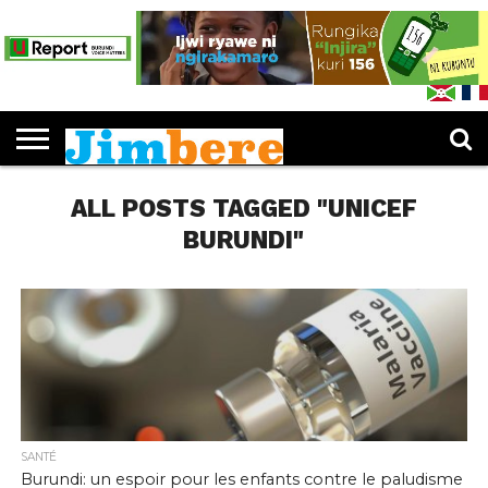
PUBLICATIONS
LES
EDUCATION
JIMBERE
ENTREPRENEURIAT
CULTURE
SPORTS
OPINIONS
IJWI
FEUILLETER
L’IDÉE «
DOSSIERS
MUKENYEZI
RY’ABANA
JIMBERE
JIMBERE
»
ALL POSTS TAGGED "UNICEF
BURUNDI"
SANTÉ
Burundi: un espoir pour les enfants contre le paludisme