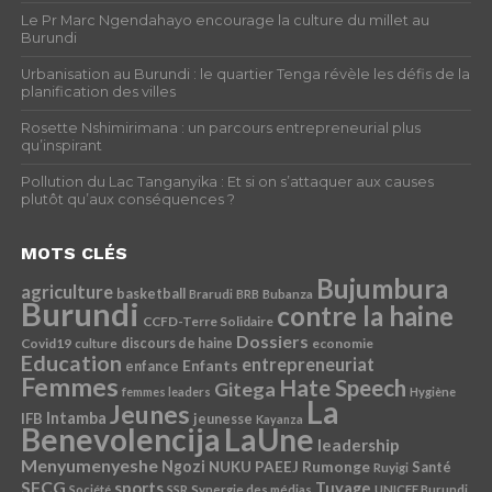
Le Pr Marc Ngendahayo encourage la culture du millet au
Burundi
Urbanisation au Burundi : le quartier Tenga révèle les défis de la
planification des villes
Rosette Nshimirimana : un parcours entrepreneurial plus
qu’inspirant
Pollution du Lac Tanganyika : Et si on s’attaquer aux causes
plutôt qu’aux conséquences ?
MOTS CLÉS
Bujumbura
agriculture
basketball
Brarudi
BRB
Bubanza
Burundi
contre la haine
CCFD-Terre Solidaire
Dossiers
Covid19
discours de haine
economie
culture
Education
entrepreneuriat
Enfants
enfance
Femmes
Hate Speech
Gitega
femmes leaders
Hygiène
La
Jeunes
Intamba
IFB
jeunesse
Kayanza
Benevolencija
LaUne
leadership
Menyumenyeshe
Ngozi
Rumonge
NUKU
PAEEJ
Santé
Ruyigi
SFCG
sports
Tuyage
Société
SSR
Synergie des médias
UNICEF Burundi