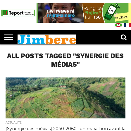
PUBLICATIONS
LES
EDUCATION
JIMBERE
ENTREPRENEURIAT
CULTURE
SPORTS
OPINIONS
IJWI
FEUILLETER
L’IDÉE «
DOSSIERS
MUKENYEZI
RY’ABANA
JIMBERE
JIMBERE
»
ALL POSTS TAGGED "SYNERGIE DES
MÉDIAS"
ACTUALITÉ
[Synergie des médias] 2040-2060 : un marathon avant la