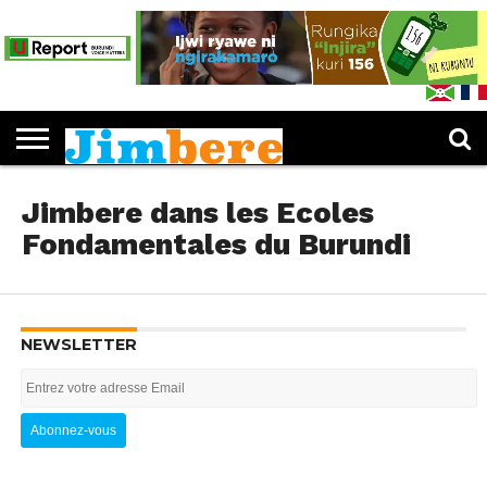
PUBLICATIONS
LES
EDUCATION
JIMBERE
ENTREPRENEURIAT
CULTURE
SPORTS
OPINIONS
IJWI
FEUILLETER
L’IDÉE «
DOSSIERS
MUKENYEZI
RY’ABANA
JIMBERE
JIMBERE
»
Jimbere dans les Ecoles
Fondamentales du Burundi
NEWSLETTER