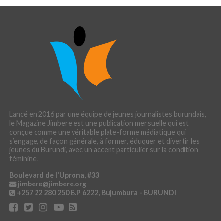
Lancé en 2016 par une équipe de jeunes journalistes burundais,
le Magazine Jimbere est une publication mensuelle qui est
conçue comme une véritable plate-forme médiatique qui
s’engage, de façon générale, à former, éduquer et divertir les
jeunes du Burundi, avec un accent particulier sur la condition
féminine.
Boulevard de l'Uprona, #33
jimbere@jimbere.org
+257 22 280 250
B.P 6222, Bujumbura - BURUNDI