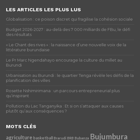
LES ARTICLES LES PLUS LUS
Globalisation : ce poison discret qui fragilise la cohésion sociale
Budget 2026-2027 : au-delà des 7 000 milliards de FBu, le défi
des résultats
« Le Chant des rives » : la naissance d’une nouvelle voix de la
littérature burundaise
Le Pr Marc Ngendahayo encourage la culture du millet au
Burundi
Urbanisation au Burundi : le quartier Tenga révèle les défis de la
planification des villes
Rosette Nshimirimana : un parcours entrepreneurial plus
qu’inspirant
Pollution du Lac Tanganyika : Et si on s’attaquer aux causes
plutôt qu’aux conséquences ?
MOTS CLÉS
Bujumbura
agriculture
basketball
Brarudi
BRB
Bubanza