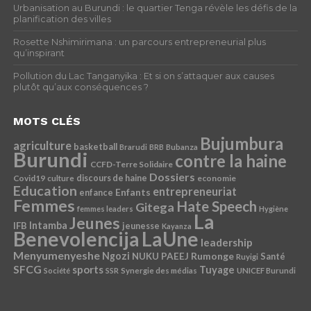
Urbanisation au Burundi : le quartier Tenga révèle les défis de la
planification des villes
Rosette Nshimirimana : un parcours entrepreneurial plus
qu’inspirant
Pollution du Lac Tanganyika : Et si on s’attaquer aux causes
plutôt qu’aux conséquences ?
MOTS CLÉS
Bujumbura
agriculture
basketball
Brarudi
BRB
Bubanza
Burundi
contre la haine
CCFD-Terre Solidaire
Dossiers
Covid19
discours de haine
economie
culture
Education
entrepreneuriat
Enfants
enfance
Femmes
Hate Speech
Gitega
femmes leaders
Hygiène
La
Jeunes
Intamba
IFB
jeunesse
Kayanza
Benevolencija
LaUne
leadership
Menyumenyeshe
Ngozi
Rumonge
NUKU
PAEEJ
Santé
Ruyigi
SFCG
sports
Tuyage
Société
SSR
Synergie des médias
UNICEF Burundi