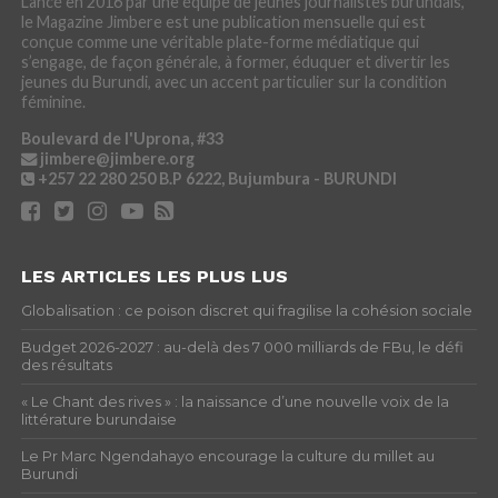
Lancé en 2016 par une équipe de jeunes journalistes burundais,
le Magazine Jimbere est une publication mensuelle qui est
conçue comme une véritable plate-forme médiatique qui
s’engage, de façon générale, à former, éduquer et divertir les
jeunes du Burundi, avec un accent particulier sur la condition
féminine.
Boulevard de l'Uprona, #33
jimbere@jimbere.org
+257 22 280 250
B.P 6222, Bujumbura - BURUNDI
LES ARTICLES LES PLUS LUS
Globalisation : ce poison discret qui fragilise la cohésion sociale
Budget 2026-2027 : au-delà des 7 000 milliards de FBu, le défi
des résultats
« Le Chant des rives » : la naissance d’une nouvelle voix de la
littérature burundaise
Le Pr Marc Ngendahayo encourage la culture du millet au
Burundi