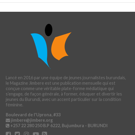
Lancé en 2016 par une équipe de jeunes journalistes burundais,
le Magazine Jimbere est une publication mensuelle qui est
conçue comme une véritable plate-forme médiatique qui
s’engage, de façon générale, à former, éduquer et divertir les
jeunes du Burundi, avec un accent particulier sur la condition
féminine.
Boulevard de l'Uprona, #33
jimbere@jimbere.org
+257 22 280 250
B.P 6222, Bujumbura - BURUNDI