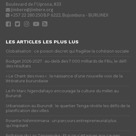
Boulevard de l'Uprona, #33
jimbere@jimbere.org
+257 22 280 250
B.P 6222, Bujumbura - BURUNDI
LES ARTICLES LES PLUS LUS
Globalisation : ce poison discret qui fragilise la cohésion sociale
Budget 2026-2027 : au-delà des 7 000 milliards de FBu, le défi
des résultats
« Le Chant des rives » : la naissance d’une nouvelle voix de la
littérature burundaise
Le Pr Marc Ngendahayo encourage la culture du millet au
Burundi
Urbanisation au Burundi : le quartier Tenga révèle les défis de la
planification des villes
Rosette Nshimirimana : un parcours entrepreneurial plus
qu’inspirant
Pollution du Lac Tanganyika : Et si on s’attaquer aux causes