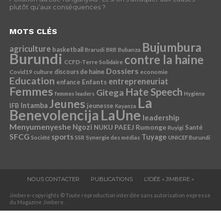
plutôt qu’aux conséquences ?
MOTS CLÉS
Bujumbura
agriculture
basketball
Brarudi
BRB
Bubanza
Burundi
contre la haine
CCFD-Terre Solidaire
Dossiers
Covid19
discours de haine
economie
culture
Education
entrepreneuriat
Enfants
enfance
Femmes
Hate Speech
Gitega
femmes leaders
Hygiène
La
Jeunes
Intamba
IFB
jeunesse
Kayanza
Benevolencija
LaUne
leadership
Menyumenyeshe
Ngozi
Rumonge
NUKU
PAEEJ
Santé
Ruyigi
SFCG
sports
Tuyage
Société
SSR
Synergie des médias
UNICEF Burundi
NOUS CONTACTER
PUBLICATIONS
L’IDÉE « JIMBERE »
Jimbere-copyrights © Toute reproduction interdite sans autorisation expresse
du Magazine Jimbere.