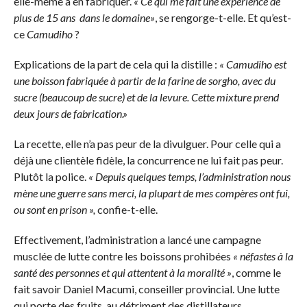
elle-même à en fabriquer.
« Ce qui me fait une expérience de
plus de 15 ans dans le domaine»
, se rengorge-t-elle. Et qu’est-
ce
Camudiho
?
Explications de la part de cela qui la distille :
« Camudiho est
une boisson fabriquée à partir de la farine de sorgho, avec du
sucre (beaucoup de sucre) et de la levure. Cette mixture prend
deux jours de fabrication.»
La recette, elle n’a pas peur de la divulguer. Pour celle qui a
déjà une clientèle fidèle, la concurrence ne lui fait pas peur.
Plutôt la police.
« Depuis quelques temps, l’administration nous
mène une guerre sans merci, la plupart de mes compères ont fui,
ou sont en prison »,
confie-t-elle.
Effectivement, l’administration a lancé une campagne
musclée de lutte contre les boissons prohibées
« néfastes à la
santé des personnes et qui attentent à la moralité »
, comme le
fait savoir Daniel Macumi, conseiller provincial. Une lutte
qui porte des fruits, au détriment des distillateurs.