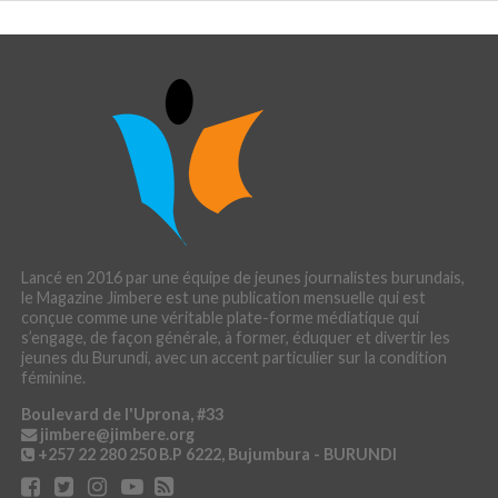
Lancé en 2016 par une équipe de jeunes journalistes burundais,
le Magazine Jimbere est une publication mensuelle qui est
conçue comme une véritable plate-forme médiatique qui
s’engage, de façon générale, à former, éduquer et divertir les
jeunes du Burundi, avec un accent particulier sur la condition
féminine.
Boulevard de l'Uprona, #33
jimbere@jimbere.org
+257 22 280 250
B.P 6222, Bujumbura - BURUNDI