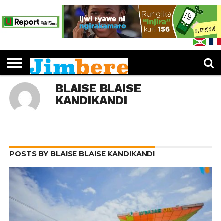
PUBLICATIONS
LES
EDUCATION
JIMBERE
ENTREPRENEURIAT
CULTURE
SPORTS
OPINIONS
IJWI
FEUILLETER
L’IDÉE «
DOSSIERS
MUKENYEZI
RY’ABANA
JIMBERE
JIMBERE
»
BLAISE BLAISE
KANDIKANDI
POSTS BY BLAISE BLAISE KANDIKANDI