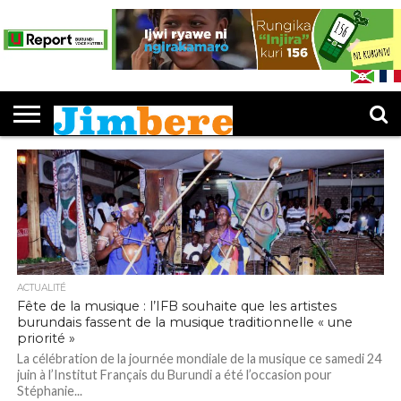
PUBLICATIONS
LES
EDUCATION
JIMBERE
ENTREPRENEURIAT
CULTURE
SPORTS
OPINIONS
IJWI
FEUILLETER
L’IDÉE «
DOSSIERS
MUKENYEZI
RY’ABANA
JIMBERE
JIMBERE
»
ACTUALITÉ
Fête de la musique : l’IFB souhaite que les artistes
burundais fassent de la musique traditionnelle « une
priorité »
La célébration de la journée mondiale de la musique ce samedi 24
juin à l’Institut Français du Burundi a été l’occasion pour
Stéphanie...