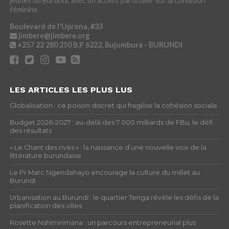
jeunes du Burundi, avec un accent particulier sur la condition
féminine.
Boulevard de l'Uprona, #33
jimbere@jimbere.org
+257 22 280 250
B.P 6222, Bujumbura - BURUNDI
LES ARTICLES LES PLUS LUS
Globalisation : ce poison discret qui fragilise la cohésion sociale
Budget 2026-2027 : au-delà des 7 000 milliards de FBu, le défi
des résultats
« Le Chant des rives » : la naissance d’une nouvelle voix de la
littérature burundaise
Le Pr Marc Ngendahayo encourage la culture du millet au
Burundi
Urbanisation au Burundi : le quartier Tenga révèle les défis de la
planification des villes
Rosette Nshimirimana : un parcours entrepreneurial plus