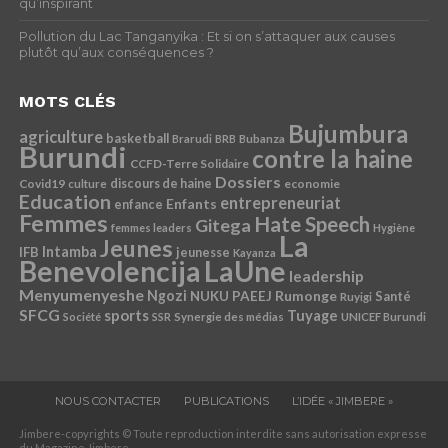
qu’inspirant
Pollution du Lac Tanganyika : Et si on s’attaquer aux causes
plutôt qu’aux conséquences ?
MOTS CLÉS
Bujumbura
agriculture
basketball
Brarudi
BRB
Bubanza
Burundi
contre la haine
CCFD-Terre Solidaire
Dossiers
Covid19
discours de haine
economie
culture
Education
entrepreneuriat
Enfants
enfance
Femmes
Hate Speech
Gitega
femmes leaders
Hygiène
La
Jeunes
Intamba
IFB
jeunesse
Kayanza
Benevolencija
LaUne
leadership
Menyumenyeshe
Ngozi
Rumonge
NUKU
PAEEJ
Santé
Ruyigi
SFCG
sports
Tuyage
Société
SSR
Synergie des médias
UNICEF Burundi
NOUS CONTACTER
PUBLICATIONS
L’IDÉE « JIMBERE »
Jimbere-copyrights © Toute reproduction interdite sans autorisation expresse
du Magazine Jimbere.