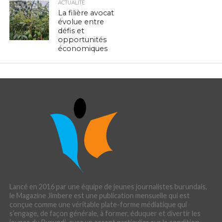
ACTUALITÉ
La filière avocat
évolue entre
défis et
opportunités
économiques
Lancé en 2016 par une équipe de jeunes journalistes burundais,
le Magazine Jimbere est une publication mensuelle qui est
conçue comme une véritable plate-forme médiatique qui
s’engage, de façon générale, à former, éduquer et divertir les