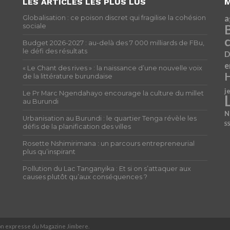
LES ARTICLES LES PLUS LUS
M
a
Globalisation : ce poison discret qui fragilise la cohésion
sociale
c
Budget 2026-2027 : au-delà des 7 000 milliards de FBu,
le défi des résultats
D
e
« Le Chant des rives » : la naissance d’une nouvelle voix
H
de la littérature burundaise
j
Le Pr Marc Ngendahayo encourage la culture du millet
au Burundi
N
Urbanisation au Burundi : le quartier Tenga révèle les
S
défis de la planification des villes
Rosette Nshimirimana : un parcours entrepreneurial
plus qu’inspirant
Pollution du Lac Tanganyika : Et si on s’attaquer aux
causes plutôt qu’aux conséquences ?
ion expresse du Magazine Jimbere.