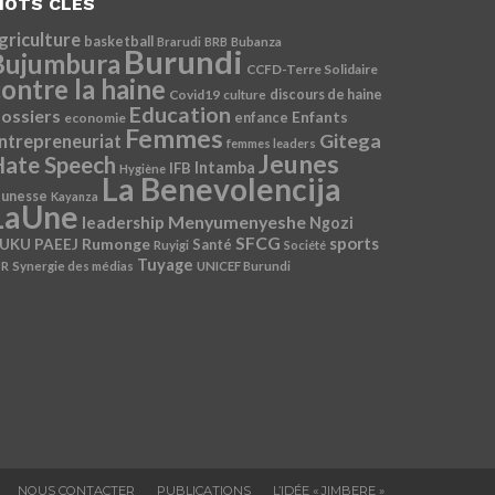
OTS CLÉS
griculture
basketball
Brarudi
BRB
Bubanza
Burundi
Bujumbura
CCFD-Terre Solidaire
ontre la haine
Covid19
discours de haine
culture
Education
ossiers
Enfants
economie
enfance
Femmes
Gitega
ntrepreneuriat
femmes leaders
Jeunes
ate Speech
Intamba
IFB
Hygiène
La Benevolencija
eunesse
Kayanza
LaUne
Menyumenyeshe
leadership
Ngozi
SFCG
sports
Rumonge
UKU
PAEEJ
Santé
Ruyigi
Société
Tuyage
SR
Synergie des médias
UNICEF Burundi
NOUS CONTACTER
PUBLICATIONS
L’IDÉE « JIMBERE »