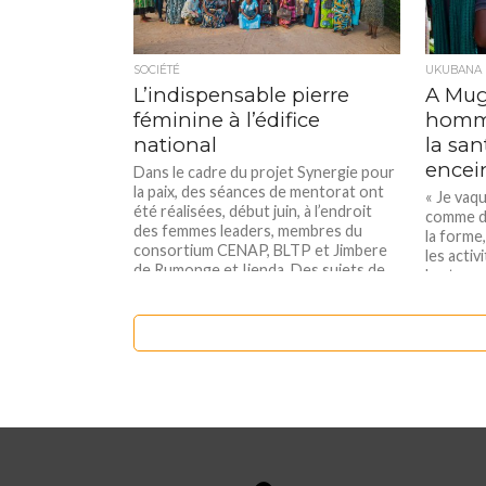
SOCIÉTÉ
UKUBANA
L’indispensable pierre
A Mug
féminine à l’édifice
homme
national
la sa
encei
Dans le cadre du projet Synergie pour
la paix, des séances de mentorat ont
« Je vaq
été réalisées, début juin, à l’endroit
comme d’
des femmes leaders, membres du
la forme
consortium CENAP, BLTP et Jimbere
les activ
de Rumonge et Ijenda. Des sujets de
les trav
communication non violente, de
faire le
leadership, de bonne cohabitation, du
domestiqu
sens d’organisation ont été...
rescousse