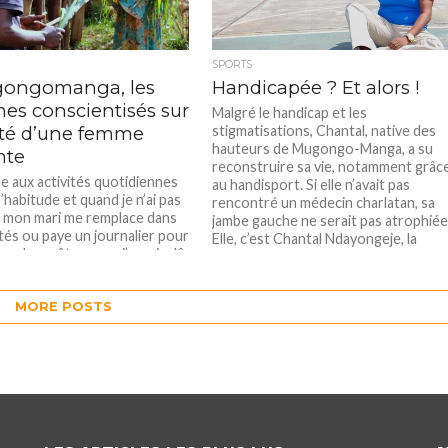
SPORTS
ongomanga, les
Handicapée ? Et alors !
s conscientisés sur
Malgré le handicap et les
nté d’une femme
stigmatisations, Chantal, native des
hauteurs de Mugongo-Manga, a su
nte
reconstruire sa vie, notamment grâc
ue aux activités quotidiennes
au handisport. Si elle n’avait pas
habitude et quand je n’ai pas
rencontré un médecin charlatan, sa
, mon mari me remplace dans
jambe gauche ne serait pas atrophiée
ités ou paye un journalier pour
Elle, c’est Chantal Ndayongeje, la
aux champêtres que j’aurais dû
trentaine révolue. Le handicap
 même jour. Quant aux travaux
physique n’altère en rien à...
es, ma belle-famille vient à la
. » Divine, enceinte de 6...
MORE POSTS