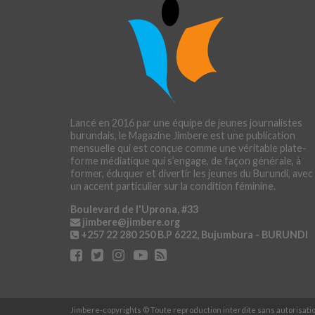
Lancé en 2016 par une équipe de jeunes journalistes
burundais, le Magazine Jimbere est une publication
mensuelle qui est conçue comme une véritable plate-
forme médiatique qui s’engage, de façon générale, à
former, éduquer et divertir les jeunes du Burundi, avec
un accent particulier sur la condition féminine.
Boulevard de l'Uprona, #33
jimbere@jimbere.org
+257 22 280 250
B.P 6222, Bujumbura - BURUNDI
Jimbere-copyrights © Toute reproduction interdite sans autorisat