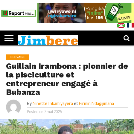
PUBLICATIONS
LES
EDUCATION
JIMBERE
ENTREPRENEURIAT
CULTURE
SPORTS
OPINIONS
IJWI
FEUILLETER
L’IDÉE «
DOSSIERS
MUKENYEZI
RY’ABANA
JIMBERE
JIMBERE
»
ELEVAGE
Guillain Irambona : pionnier de
la pisciculture et
entrepreneur engagé à
Bubanza
By
Ninette Inkamiyayera
et
Firmin Ndagijimana
Posted on
7 mai 2025