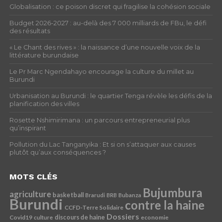
Globalisation : ce poison discret qui fragilise la cohésion sociale
Budget 2026-2027 : au-delà des 7 000 milliards de FBu, le défi
des résultats
« Le Chant des rives » : la naissance d’une nouvelle voix de la
littérature burundaise
Le Pr Marc Ngendahayo encourage la culture du millet au
Burundi
Urbanisation au Burundi : le quartier Tenga révèle les défis de la
planification des villes
Rosette Nshimirimana : un parcours entrepreneurial plus
qu’inspirant
Pollution du Lac Tanganyika : Et si on s’attaquer aux causes
plutôt qu’aux conséquences ?
MOTS CLÉS
Bujumbura
agriculture
basketball
Brarudi
BRB
Bubanza
Burundi
contre la haine
CCFD-Terre Solidaire
Dossiers
Covid19
discours de haine
economie
culture