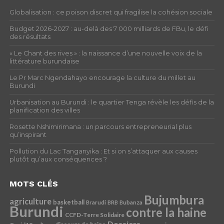
Globalisation : ce poison discret qui fragilise la cohésion sociale
Budget 2026-2027 : au-delà des 7 000 milliards de FBu, le défi
des résultats
« Le Chant des rives » : la naissance d’une nouvelle voix de la
littérature burundaise
Le Pr Marc Ngendahayo encourage la culture du millet au
Burundi
Urbanisation au Burundi : le quartier Tenga révèle les défis de la
planification des villes
Rosette Nshimirimana : un parcours entrepreneurial plus
qu’inspirant
Pollution du Lac Tanganyika : Et si on s’attaquer aux causes
plutôt qu’aux conséquences ?
MOTS CLÉS
Bujumbura
agriculture
basketball
Brarudi
BRB
Bubanza
Burundi
contre la haine
CCFD-Terre Solidaire
Dossiers