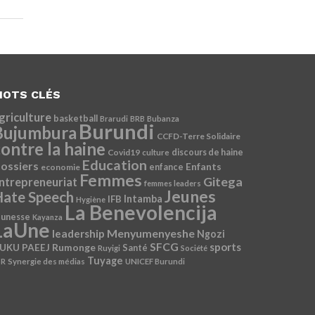
OTS CLÉS
griculture
basketball
Brarudi
BRB
Bubanza
Burundi
Bujumbura
CCFD-Terre Solidaire
ontre la haine
Covid19
discours de haine
culture
Education
ossiers
Enfants
economie
enfance
Femmes
Gitega
ntrepreneuriat
femmes leaders
Jeunes
ate Speech
Intamba
IFB
Hygiène
La Benevolencija
eunesse
Kayanza
LaUne
Menyumenyeshe
leadership
Ngozi
SFCG
sports
Rumonge
UKU
PAEEJ
Santé
Ruyigi
Société
Tuyage
SR
Synergie des médias
UNICEF Burundi