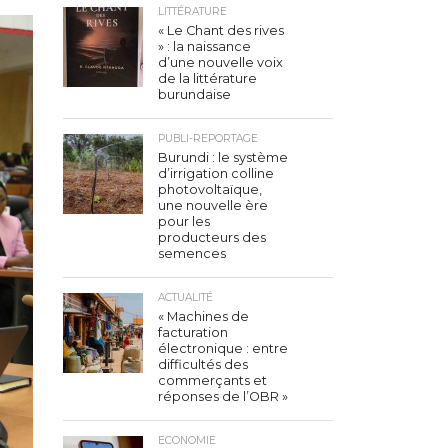
LITTÉRATURE
« Le Chant des rives
» : la naissance
d’une nouvelle voix
de la littérature
burundaise
PUBLI-REPORTAGE
Burundi : le système
d’irrigation colline
photovoltaïque,
une nouvelle ère
pour les
producteurs des
semences
ACTUALITÉ
« Machines de
facturation
électronique : entre
difficultés des
commerçants et
réponses de l’OBR »
ECONOMIE