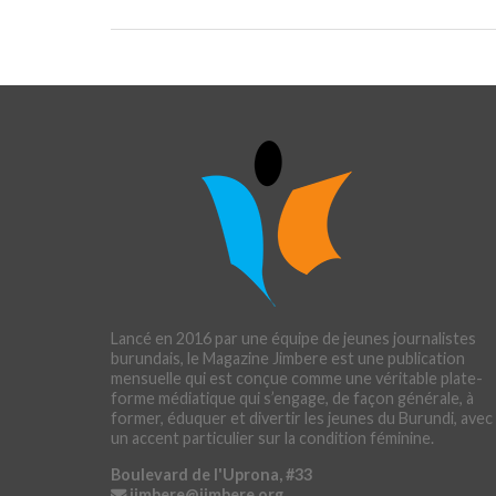
Lancé en 2016 par une équipe de jeunes journalistes
burundais, le Magazine Jimbere est une publication
mensuelle qui est conçue comme une véritable plate-
forme médiatique qui s’engage, de façon générale, à
former, éduquer et divertir les jeunes du Burundi, avec
un accent particulier sur la condition féminine.
Boulevard de l'Uprona, #33
jimbere@jimbere.org