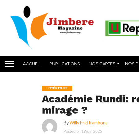
ACCUEIL
PUBLICATIONS
NOS CARTES
NOS P
LITTÉRATURE
Académie Rundi: r
mirage ?
By
Willy Frid Irambona
Posted on
19 juin 2025