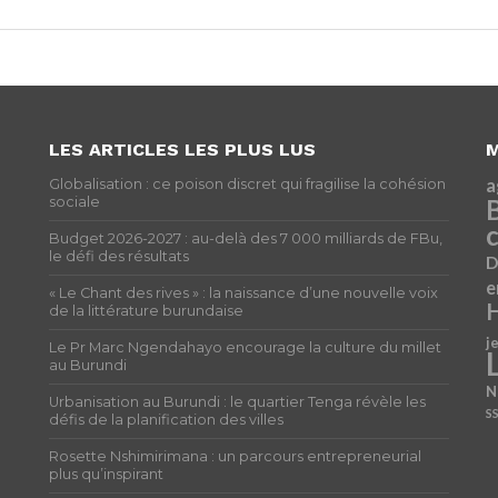
LES ARTICLES LES PLUS LUS
M
a
Globalisation : ce poison discret qui fragilise la cohésion
sociale
c
Budget 2026-2027 : au-delà des 7 000 milliards de FBu,
le défi des résultats
D
e
« Le Chant des rives » : la naissance d’une nouvelle voix
H
de la littérature burundaise
j
Le Pr Marc Ngendahayo encourage la culture du millet
au Burundi
N
Urbanisation au Burundi : le quartier Tenga révèle les
S
défis de la planification des villes
Rosette Nshimirimana : un parcours entrepreneurial
plus qu’inspirant