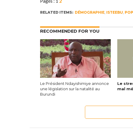
Pages :
1
2
RELATED ITEMS:
DÉMOGRAPHIE
,
ISTEEBU
,
POP
RECOMMENDED FOR YOU
Le Président Ndayishimiye annonce
Le str
une législation sur la natalité au
mal m
Burundi