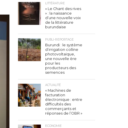
LITTÉRATURE
« Le Chant des rives
» : la naissance
d’une nouvelle voix
de la littérature
burundaise
PUBLI-REPORTAGE
Burundi : le système
d’irrigation colline
photovoltaïque,
une nouvelle ère
pour les
producteurs des
semences
ACTUALITÉ
« Machines de
facturation
électronique : entre
difficultés des
commerçants et
réponses de l’OBR »
ECONOMIE