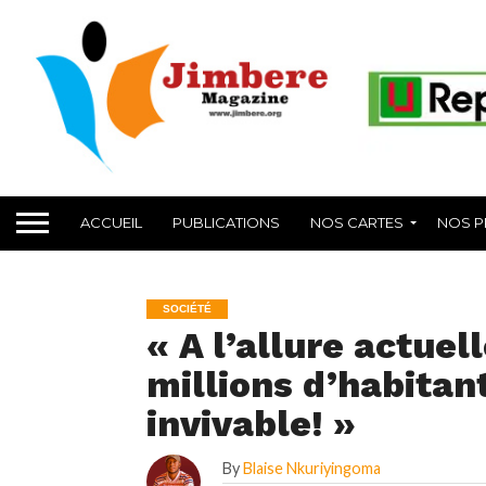
ACCUEIL
PUBLICATIONS
NOS CARTES
NOS P
SOCIÉTÉ
« A l’allure actuel
millions d’habitan
invivable! »
By
Blaise Nkuriyingoma