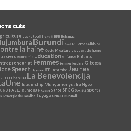
OTS CLÉS
griculture
basketball
Brarudi
BRB
Bubanza
Burundi
Bujumbura
CCFD-Terre Solidaire
ontre la haine
Covid19
discours de haine
culture
Education
ossiers
Enfants
economie
enfance
Femmes
Gitega
ntrepreneuriat
femmes leaders
Jeunes
ate Speech
Intamba
IFB
Hygiène
La Benevolencija
eunesse
Kayanza
LaUne
Menyumenyeshe
leadership
Ngozi
SFCG
sports
Rumonge
UKU
PAEEJ
Santé
Ruyigi
Société
Tuyage
SR
Synergie des médias
UNICEF Burundi