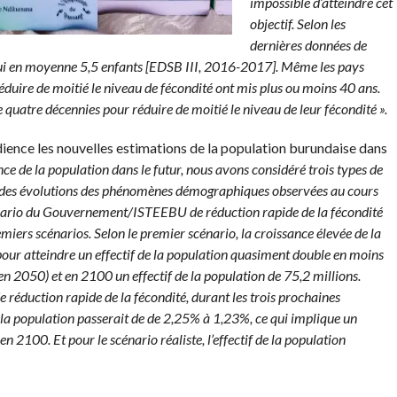
impossible d’atteindre cet
objectif. Selon les
dernières données de
ui en moyenne 5,5 enfants [EDSB III, 2016-2017]. Même les pays
 réduire de moitié le niveau de fécondité ont mis plus ou moins 40 ans.
e quatre décennies pour réduire de moitié le niveau de leur fécondité ».
ience les nouvelles estimations de la population burundaise dans
nce de la population dans le futur, nous avons considéré trois types de
tir des évolutions des phénomènes démographiques observées au cours
énario du Gouvernement/ISTEEBU de réduction rapide de la fécondité
emiers scénarios. Selon le premier scénario, la croissance élevée de la
pour atteindre un effectif de la population quasiment double en moins
n 2050) et en 2100 un effectif de la population de 75,2 millions.
duction rapide de la fécondité, durant les trois prochaines
 la population passerait de de 2,25% à 1,23%, ce qui implique un
en 2100. Et pour le scénario réaliste, l’effectif de la population