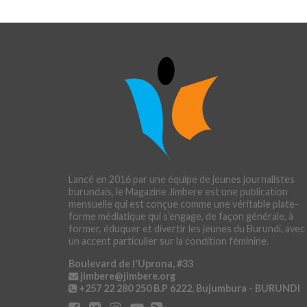
Lancé en 2016 par une équipe de jeunes journalistes
burundais, le Magazine Jimbere est une publication
mensuelle qui est conçue comme une véritable plate-
forme médiatique qui s’engage, de façon générale, à
former, éduquer et divertir les jeunes du Burundi, avec
un accent particulier sur la condition féminine.
Boulevard de l'Uprona, #33
jimbere@jimbere.org
+257 22 280 250
B.P 6222, Bujumbura - BURUNDI