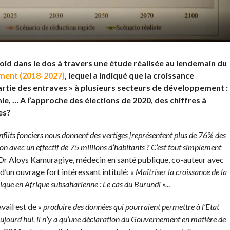
roid dans le dos à travers une étude réalisée au lendemain du
ment (2018-2027)
, lequel a indiqué que la croissance
rtie des entraves » à plusieurs secteurs de développement :
omie, … A l’approche des élections de 2020, des chiffres à
es?
onflits fonciers nous donnent des vertiges [représentent plus de 76% des
tion avec un effectif de 75 millions d’habitants ? C’est tout simplement
 Dr Aloys Kamuragiye, médecin en santé publique, co-auteur avec
un ouvrage fort intéressant intitulé:
« Maîtriser la croissance de la
que en Afrique subsaharienne : Le cas du Burundi »..
.
avail est de
« produire des données qui pourraient permettre à l’Etat
Aujourd’hui, il n’y a qu’une déclaration du Gouvernement en matière de