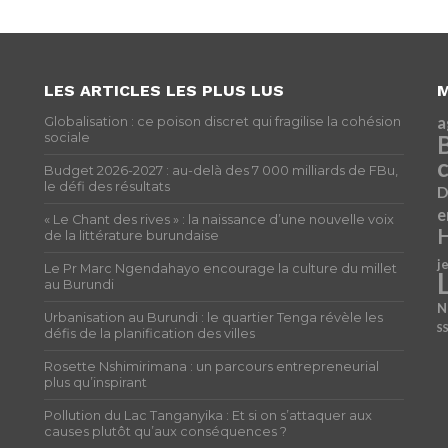
LES ARTICLES LES PLUS LUS
M
a
Globalisation : ce poison discret qui fragilise la cohésion
sociale
c
Budget 2026-2027 : au-delà des 7 000 milliards de FBu,
le défi des résultats
D
e
« Le Chant des rives » : la naissance d’une nouvelle voix
H
de la littérature burundaise
j
Le Pr Marc Ngendahayo encourage la culture du millet
au Burundi
N
Urbanisation au Burundi : le quartier Tenga révèle les
S
défis de la planification des villes
Rosette Nshimirimana : un parcours entrepreneurial
plus qu’inspirant
Pollution du Lac Tanganyika : Et si on s’attaquer aux
causes plutôt qu’aux conséquences ?