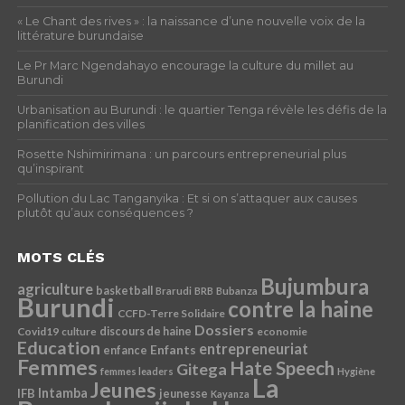
« Le Chant des rives » : la naissance d’une nouvelle voix de la
littérature burundaise
Le Pr Marc Ngendahayo encourage la culture du millet au
Burundi
Urbanisation au Burundi : le quartier Tenga révèle les défis de la
planification des villes
Rosette Nshimirimana : un parcours entrepreneurial plus
qu’inspirant
Pollution du Lac Tanganyika : Et si on s’attaquer aux causes
plutôt qu’aux conséquences ?
MOTS CLÉS
Bujumbura
agriculture
basketball
Brarudi
BRB
Bubanza
Burundi
contre la haine
CCFD-Terre Solidaire
Dossiers
Covid19
discours de haine
economie
culture
Education
entrepreneuriat
Enfants
enfance
Femmes
Hate Speech
Gitega
femmes leaders
Hygiène
La
Jeunes
Intamba
IFB
jeunesse
Kayanza