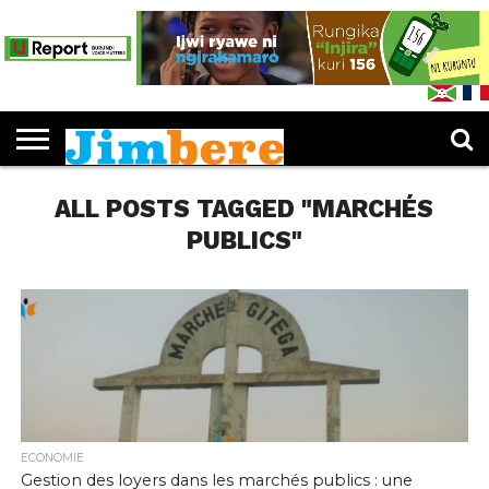
PUBLICATIONS
LES
EDUCATION
JIMBERE
ENTREPRENEURIAT
CULTURE
SPORTS
OPINIONS
IJWI
FEUILLETER
L’IDÉE «
DOSSIERS
MUKENYEZI
RY’ABANA
JIMBERE
JIMBERE
»
ALL POSTS TAGGED "MARCHÉS
PUBLICS"
ECONOMIE
Gestion des loyers dans les marchés publics : une