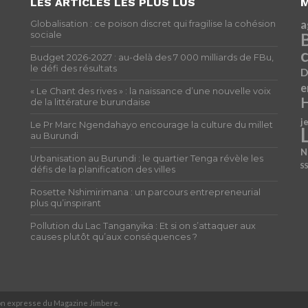
LES ARTICLES LES PLUS LUS
M
a
Globalisation : ce poison discret qui fragilise la cohésion
sociale
c
Budget 2026-2027 : au-delà des 7 000 milliards de FBu,
le défi des résultats
D
e
« Le Chant des rives » : la naissance d’une nouvelle voix
H
de la littérature burundaise
j
Le Pr Marc Ngendahayo encourage la culture du millet
au Burundi
N
Urbanisation au Burundi : le quartier Tenga révèle les
S
défis de la planification des villes
Rosette Nshimirimana : un parcours entrepreneurial
plus qu’inspirant
Pollution du Lac Tanganyika : Et si on s’attaquer aux
causes plutôt qu’aux conséquences ?
ion expresse du Magazine Jimbere.