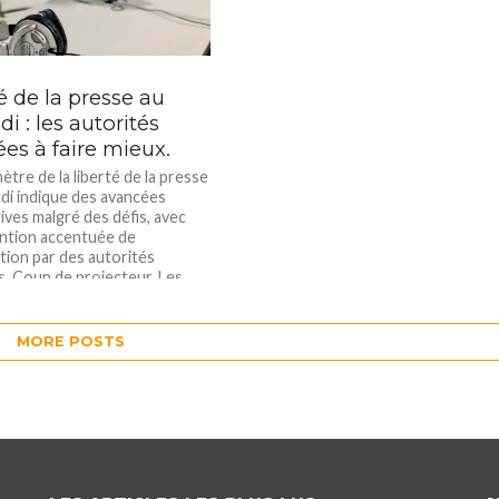
é de la presse au
i : les autorités
es à faire mieux.
tre de la liberté de la presse
di indique des avancées
tives malgré des défis, avec
ntion accentuée de
ation par des autorités
s. Coup de projecteur. Les
ema FM, Bonesha FM, Izere
ganiro, les journaux Iwacu et
co, le Collectif des
MORE POSTS
s Yaga...