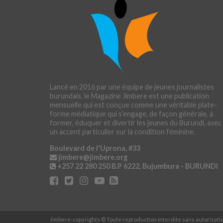
Lancé en 2016 par une équipe de jeunes journalistes
burundais, le Magazine Jimbere est une publication
mensuelle qui est conçue comme une véritable plate-
forme médiatique qui s’engage, de façon générale, à
former, éduquer et divertir les jeunes du Burundi, avec
un accent particulier sur la condition féminine.
Boulevard de l'Uprona, #33
jimbere@jimbere.org
+257 22 280 250
B.P 6222, Bujumbura - BURUNDI
Jimbere-copyrights © Toute reproduction interdite sans autorisat