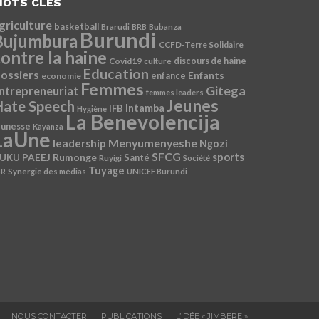
OTS CLÉS
griculture
basketball
Brarudi
BRB
Bubanza
Burundi
Bujumbura
CCFD-Terre Solidaire
ontre la haine
Covid19
discours de haine
culture
Education
ossiers
Enfants
economie
enfance
Femmes
Gitega
ntrepreneuriat
femmes leaders
Jeunes
ate Speech
Intamba
IFB
Hygiène
La Benevolencija
eunesse
Kayanza
LaUne
Menyumenyeshe
leadership
Ngozi
SFCG
sports
Rumonge
UKU
PAEEJ
Santé
Ruyigi
Société
Tuyage
SR
Synergie des médias
UNICEF Burundi
NOUS CONTACTER
PUBLICATIONS
L’IDÉE « JIMBERE »