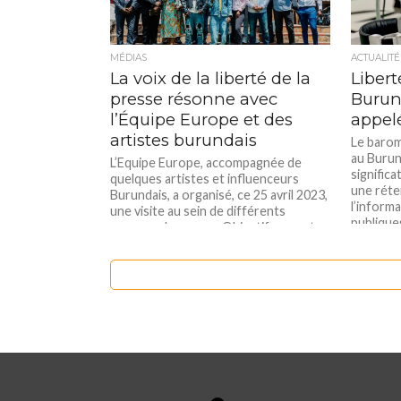
MÉDIAS
ACTUALITÉ
La voix de la liberté de la
Libert
presse résonne avec
Burund
l’Équipe Europe et des
appelé
artistes burundais
Le baromè
au Burun
L’Equipe Europe, accompagnée de
significa
quelques artistes et influenceurs
une réte
Burundais, a organisé, ce 25 avril 2023,
l’inform
une visite au sein de différents
publique
organes de presse. Objectif: apporter
radios R
un soutien concret aux médias locaux
FM, Isan
dans la promotion de la liberté de la
Burundi E
presse… DJ Paulin, Sat-B, Mo’W
blogueur
Kanzie, Kirikou A Kili et Meili...