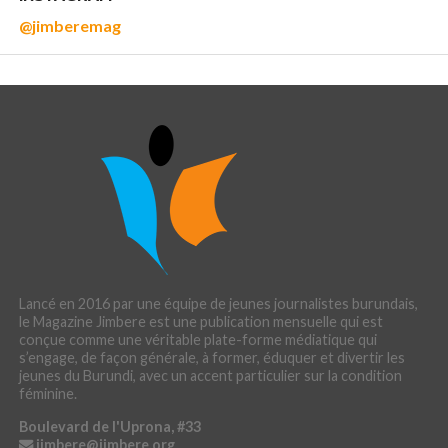
@jimberemag
Lancé en 2016 par une équipe de jeunes journalistes burundais,
le Magazine Jimbere est une publication mensuelle qui est
conçue comme une véritable plate-forme médiatique qui
s’engage, de façon générale, à former, éduquer et divertir les
jeunes du Burundi, avec un accent particulier sur la condition
féminine.
Boulevard de l'Uprona, #33
jimbere@jimbere.org