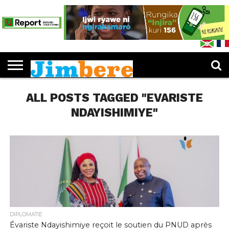
PUBLICATIONS
LES
EDUCATION
JIMBERE
ENTREPRENEURIAT
CULTURE
SPORTS
OPINIONS
IJWI
FEUILLETER
L’IDÉE «
DOSSIERS
MUKENYEZI
RY’ABANA
JIMBERE
JIMBERE
»
ALL POSTS TAGGED "EVARISTE
NDAYISHIMIYE"
DIPLOMATIE
Évariste Ndayishimiye reçoit le soutien du PNUD après