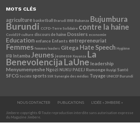
MOTS CLÉS
Bujumbura
agriculture
basketball
Brarudi
BRB
Bubanza
Burundi
contre la haine
CCFD-Terre Solidaire
Dossiers
Covid19
discours de haine
economie
culture
Education
entrepreneuriat
Enfants
enfance
Femmes
Hate Speech
Gitega
femmes leaders
Hygiène
La
Jeunes
Intamba
IFB
jeunesse
Kayanza
Benevolencija
LaUne
leadership
Menyumenyeshe
Ngozi
Rumonge
NUKU
PAEEJ
Santé
Ruyigi
SFCG
sports
Tuyage
Société
SSR
Synergie des médias
UNICEF Burundi
NOUS CONTACTER
PUBLICATIONS
L’IDÉE « JIMBERE »
Jimbere-copyrights © Toute reproduction interdite sans autorisation expresse
du Magazine Jimbere.