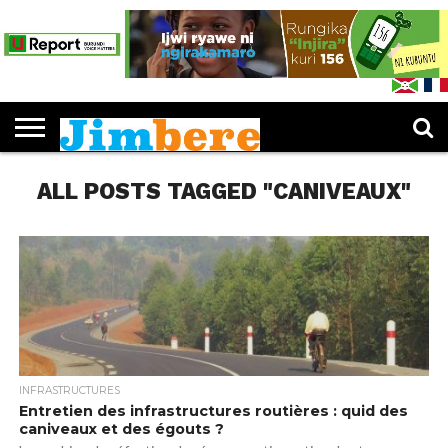
PUBLICATIONS
LES
EDUCATION
JIMBERE
ENTREPRENEURIAT
CULTURE
SPORTS
OPINIONS
IJWI
FEUILLETER
L’IDÉE «
DOSSIERS
MUKENYEZI
RY’ABANA
JIMBERE
JIMBERE
»
ALL POSTS TAGGED "CANIVEAUX"
INFRASTRUCTURES
Entretien des infrastructures routières : quid des
caniveaux et des égouts ?