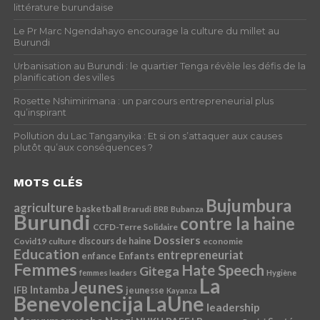
littérature burundaise
Le Pr Marc Ngendahayo encourage la culture du millet au
Burundi
Urbanisation au Burundi : le quartier Tenga révèle les défis de la
planification des villes
Rosette Nshimirimana : un parcours entrepreneurial plus
qu’inspirant
Pollution du Lac Tanganyika : Et si on s’attaquer aux causes
plutôt qu’aux conséquences ?
MOTS CLÉS
Bujumbura
agriculture
basketball
Brarudi
BRB
Bubanza
Burundi
contre la haine
CCFD-Terre Solidaire
Dossiers
Covid19
discours de haine
economie
culture
Education
entrepreneuriat
Enfants
enfance
Femmes
Hate Speech
Gitega
femmes leaders
Hygiène
La
Jeunes
Intamba
IFB
jeunesse
Kayanza
Benevolencija
LaUne
leadership