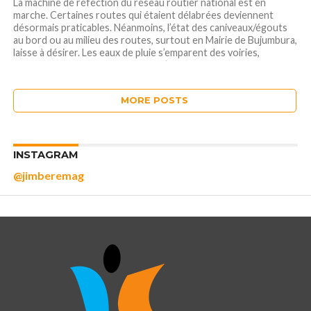
La machine de réfection du réseau routier national est en
marche. Certaines routes qui étaient délabrées deviennent
désormais praticables. Néanmoins, l’état des caniveaux/égouts
au bord ou au milieu des routes, surtout en Mairie de Bujumbura,
laisse à désirer. Les eaux de pluie s’emparent des voiries,
bloquant la circulation. Toutefois, l’Agence...
MORE POSTS
INSTAGRAM
@jimberemag