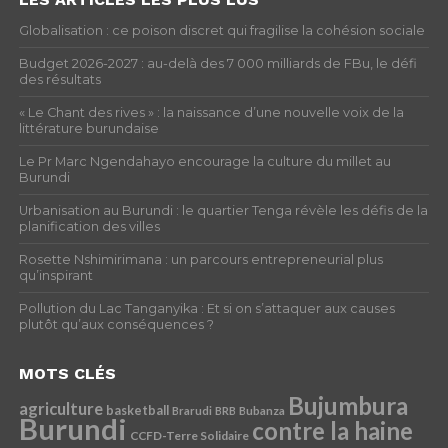
Globalisation : ce poison discret qui fragilise la cohésion sociale
Budget 2026-2027 : au-delà des 7 000 milliards de FBu, le défi
des résultats
« Le Chant des rives » : la naissance d’une nouvelle voix de la
littérature burundaise
Le Pr Marc Ngendahayo encourage la culture du millet au
Burundi
Urbanisation au Burundi : le quartier Tenga révèle les défis de la
planification des villes
Rosette Nshimirimana : un parcours entrepreneurial plus
qu’inspirant
Pollution du Lac Tanganyika : Et si on s’attaquer aux causes
plutôt qu’aux conséquences ?
MOTS CLÉS
Bujumbura
agriculture
basketball
Brarudi
BRB
Bubanza
Burundi
contre la haine
CCFD-Terre Solidaire