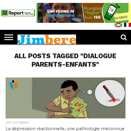
PUBLICATIONS
LES
EDUCATION
JIMBERE
ENTREPRENEURIAT
CULTURE
SPORTS
OPINIONS
IJWI
FEUILLETER
L’IDÉE «
DOSSIERS
MUKENYEZI
RY’ABANA
JIMBERE
JIMBERE
»
ALL POSTS TAGGED "DIALOGUE
PARENTS-ENFANTS"
IJWI RY'ABANA
La dépression réactionnelle, une pathologie méconnue