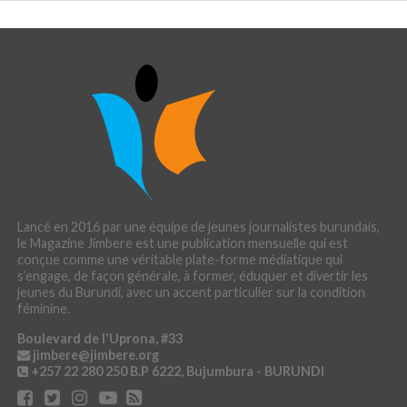
Lancé en 2016 par une équipe de jeunes journalistes burundais,
le Magazine Jimbere est une publication mensuelle qui est
conçue comme une véritable plate-forme médiatique qui
s’engage, de façon générale, à former, éduquer et divertir les
jeunes du Burundi, avec un accent particulier sur la condition
féminine.
Boulevard de l'Uprona, #33
jimbere@jimbere.org
+257 22 280 250
B.P 6222, Bujumbura - BURUNDI