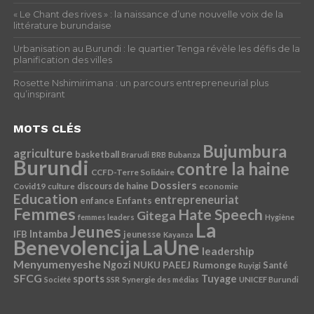
« Le Chant des rives » : la naissance d’une nouvelle voix de la
littérature burundaise
Urbanisation au Burundi : le quartier Tenga révèle les défis de la
planification des villes
Rosette Nshimirimana : un parcours entrepreneurial plus
qu’inspirant
MOTS CLÉS
Bujumbura
agriculture
basketball
Brarudi
BRB
Bubanza
Burundi
contre la haine
CCFD-Terre Solidaire
Dossiers
Covid19
discours de haine
economie
culture
Education
entrepreneuriat
Enfants
enfance
Femmes
Hate Speech
Gitega
femmes leaders
Hygiène
La
Jeunes
Intamba
IFB
jeunesse
Kayanza
Benevolencija
LaUne
leadership
Menyumenyeshe
Ngozi
Rumonge
NUKU
PAEEJ
Santé
Ruyigi
SFCG
sports
Tuyage
Société
SSR
Synergie des médias
UNICEF Burundi