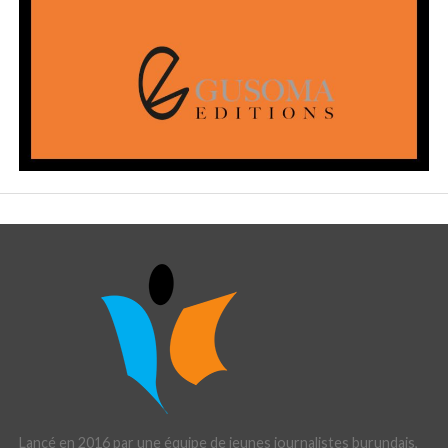
Lancé en 2016 par une équipe de jeunes journalistes burundais,